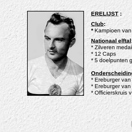
ERELIJST
:
Club
:
*
Kampioen van 
Nationaal elftal
* Zilveren meda
* 12 Caps
* 5 doelpunten 
Onderscheidin
* Ereburger van
* Ereburger van
* Officierskrui