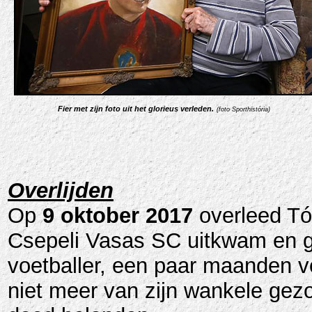
Fier met zijn foto uit het glorieus verleden
.
(foto Sporthistória)
Overlijden
Op
9 oktober 2017
overleed Tót
Csepeli Vasas SC uitkwam en g
voetballer, een paar maanden vó
niet meer van zijn wankele gez