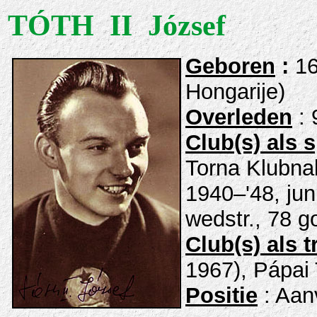
TÓTH II József
Geboren
:
16
Hongarije)
Overleden
: 
Club(s) als 
Torna Klubnak
1940–'48, jun
wedstr., 78 g
Club(s) als t
1967), Pápai 
Positie
: Aan