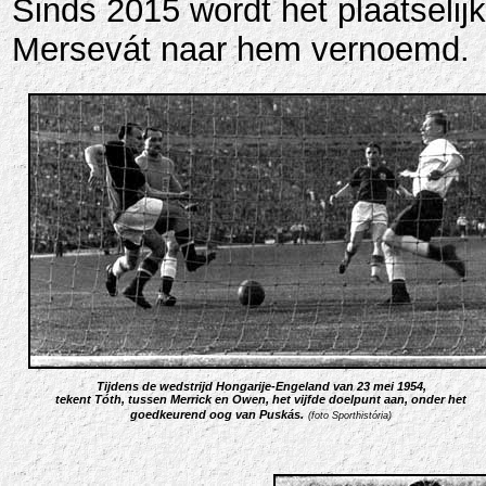
Sinds 2015 wordt het plaatselij
Mersevát naar hem vernoemd.
Tijdens de wedstrijd Hongarije-Engeland van 23 mei 1954
,
tekent Tóth,
tussen Merrick en Owen,
het vijfde doelpunt aan,
onder het
goedkeurend oog van Puskás
.
(foto Sporthistória)