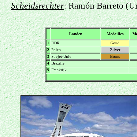
Scheidsrechter
: Ramón Barreto (U
Landen
Medailles
Ma
1
DDR
Goud
2
Polen
Zilver
3
Sovjet-Unie
Brons
4
Brazilië
5
Frankrijk