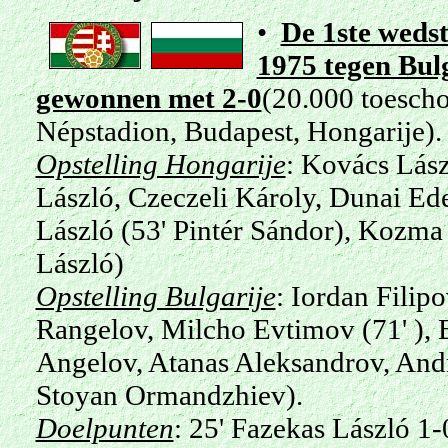
•
De 1ste wedst
1975 tegen Bulg
gewonnen met 2-0
(20.000 toesch
Népstadion, Budapest, Hongarije).
Opstelling Hongarije
: Kovács Lász
László, Czeczeli Károly, Dunai Ed
László (53' Pintér Sándor), Kozma
László)
Opstelling Bulgarije
: Iordan Filip
Rangelov, Milcho Evtimov (71' ), B
Angelov, Atanas Aleksandrov, And
Stoyan Ormandzhiev).
Doelpunten
: 25' Fazekas László 1