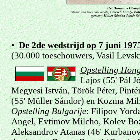
Het Hongaars Olympisc
Czeczeli Károly, Bá
(staand van links naar rechts)
Müller Sándor, Pintér Sá
(gehurkt)
•
De 2de wedstrijd op 7 juni 1975
(30.000 toeschouwers, Vasil Levski
Opstelling Hong
Lajos (55' Pál J
Megyesi István, Török Péter, Pint
(55' Müller Sándor) en Kozma Mi
Opstelling Bulgarije
: Filipov Yord
Angel, Evtimov Milcho, Kolev Bozh
Aleksandrov Atanas (46' Kurbanov