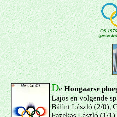
OS 1976
(gemiste dee
D
e
Hongaarse ploe
Lajos en volgende sp
Bálint László (2/0), 
Fazekas László (1/1),