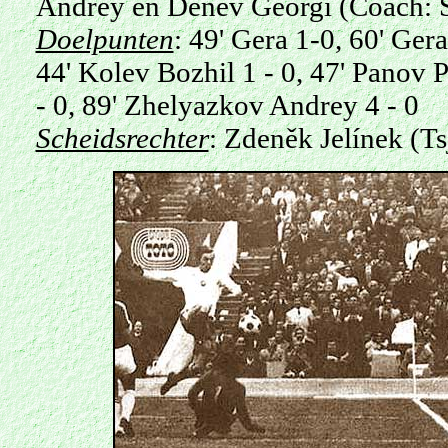
Andrey en Denev Georgi (Coach:
Doelpunten
: 49' Gera 1-0, 60' Gera
44' Kolev Bozhil 1 - 0, 47' Panov P
- 0, 89' Zhelyazkov Andrey 4 - 0
Scheidsrechter
: Zdeněk Jelínek (T