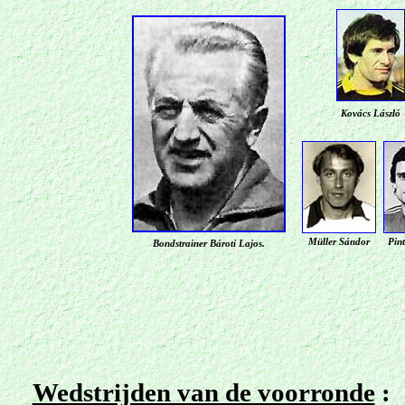
Kovács László
Müller Sándor
Pin
Bondstrainer Bároti Lajos
.
Wedstrijden van de voorronde
: