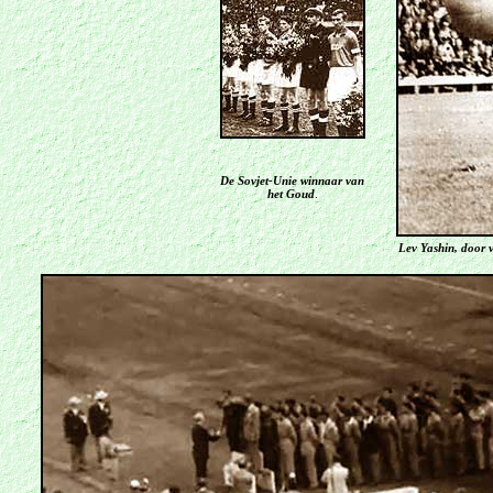
De Sovjet-Unie winnaar van
het Goud
.
Lev Yashin, door v