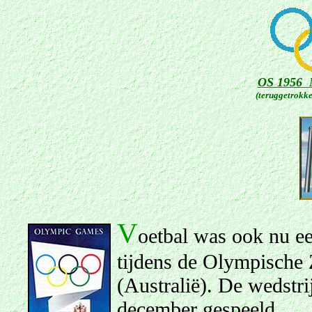
OS 1956 M
(teruggetrokk
V
oetbal was ook nu e
tijdens de Olympische
(Australië). De wedstr
december gespeeld.