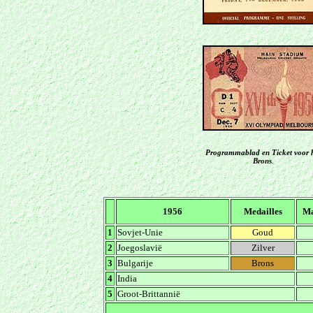
Programmablad en Ticket voor 
Brons
.
1956
Medailles
Ma
1
Sovjet-Unie
Goud
2
Joegoslavië
Zilver
3
Bulgarije
Brons
4
India
5
Groot-Brittannië