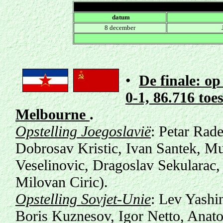
.
datum
8 december
•
De finale: op
0-1,
86.716 toe
Melbourne
.
Opstelling Joegoslavië
: Petar Rad
Dobrosav Kristic, Ivan Santek, M
Veselinovic, Dragoslav Sekularac,
Milovan Ciric).
Opstelling Sovjet-Unie
: Lev Yashi
Boris Kuznesov, Igor Netto, Anato