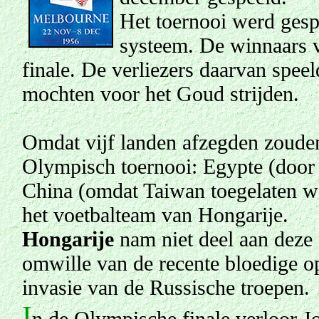
Het toernooi werd gesp
systeem. De winnaars v
finale. De verliezers daarvan spee
mochten voor het Goud strijden.
Omdat vijf landen afzegden zouden
Olympisch toernooi: Egypte (door d
China (omdat Taiwan toegelaten we
het voetbalteam van Hongarije.
Hongarije
nam niet deel aan deze
omwille van de recente bloedige o
invasie van de Russische troepen.
I
n de Olympische finale verloor J