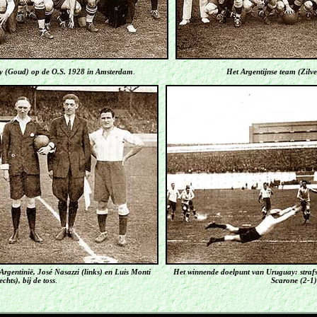
y (Goud) op de O.S. 1928 in Amsterdam
.
Het Argentijnse team (Zilv
rgentinië, José Nasazzi (links) en Luis Monti
Het winnende doelpunt van Uruguay: straf
echts), bij de toss
.
Scarone (2-1)