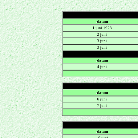
.
datum
1 juni 1928
2 juni
3 juni
3 juni
.
datum
4 juni
.
datum
6 juni
7 juni
.
datum
10 juni