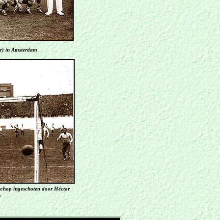
er) in Amsterdam
.
schop ingeschoten door Héctor
.