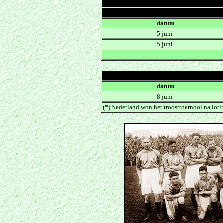
.
datum
5 juni
5 juni
.
datum
8 juni
(*) Nederland won het troosttoernooi na loti