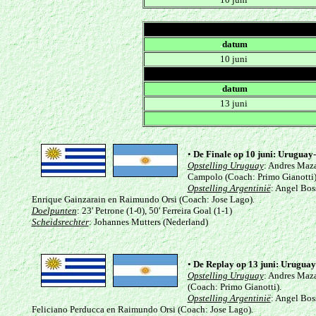
.
datum
10 juni
.
datum
13 juni
•
De Finale
op 10 juni: Uruguay-
Opstelling Uruguay
: Andres Maza
Campolo (Coach: Primo Gianotti)
Opstelling Argentinië
: Angel Bos
Enrique Gainzarain en Raimundo Orsi (Coach: Jose Lago).
Doelpunten
: 23' Petrone (1-0), 50' Ferreira Goal (1-1)
Scheidsrechter
: Johannes Mutters (Nederland)
•
De Replay
op 13 juni:
Uruguay
Opstelling Uruguay
: Andres Maza
(Coach: Primo Gianotti).
Opstelling Argentinië
: Angel Bos
Feliciano Perducca en Raimundo Orsi (Coach: Jose Lago).