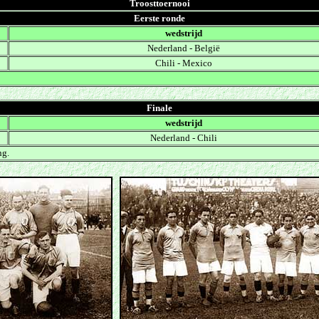
Troosttoernooi
Eerste ronde
wedstrijd
Nederland
-
België
Chili - Mexico
Finale
wedstrijd
Nederland
-
Chili
ng.