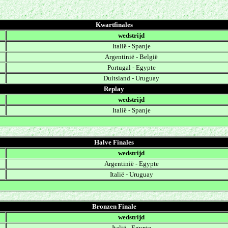
Kwartfinales
wedstrijd
Italië
-
Spanje
Argentinië
-
België
Portugal
-
Egypte
Duitsland
-
Uruguay
Replay
wedstrijd
Italië
-
Spanje
Halve Finales
wedstrijd
Argentinië
-
Egypte
Italië - Uruguay
Bronzen Finale
wedstrijd
Italië
-
Egypte