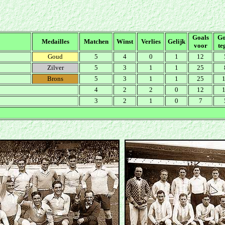
Goals
Go
Medailles
Matchen
Winst
Verlies
Gelijk
voor
te
Goud
5
4
0
1
12
Zilver
5
3
1
1
25
Brons
5
3
1
1
25
4
2
2
0
12
3
2
1
0
7