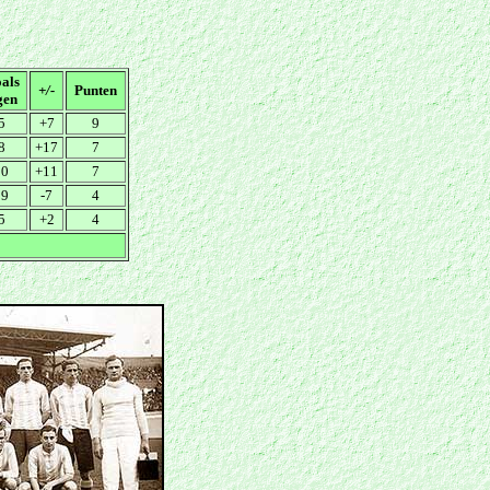
als
+/-
Punten
gen
5
+7
9
8
+17
7
10
+11
7
19
-7
4
5
+2
4