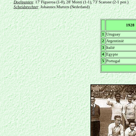
Doelpunten
: 17' Figueroa (1-0), 28' Monti (1-1), 73' Scarone (2-1 pen.)
Scheidsrechter
: Johannes Mutters (Nederland)
1928
1
Uruguay
2
Argentinië
3
Italië
4
Egypte
5
Portugal