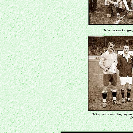
Het team van Urugua
De kapiteins van Uruguay en A
(r