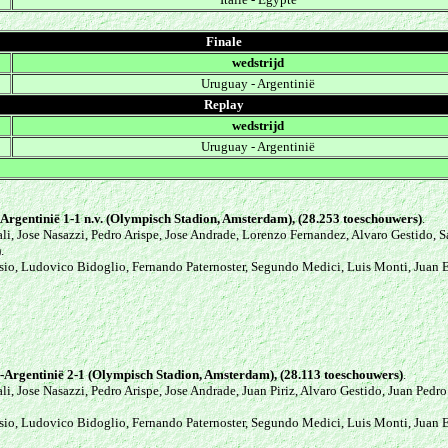
Finale
wedstrijd
Uruguay
-
Argentinië
Replay
wedstrijd
Uruguay
-
Argentinië
Argentinië 1
-1 n.v. (
Olympisch Stadion, Amsterdam
), (28.253 toeschouwers)
.
li, Jose Nasazzi, Pedro Arispe, Jose Andrade, Lorenzo Fernandez, Alvaro Gestido, S
.
sio, Ludovico Bidoglio, Fernando Paternoster, Segundo Medici, Luis Monti, Juan Ev
-Argentinië
2
-1 (
Olympisch Stadion, Amsterdam
), (28.113 toeschouwers)
.
li, Jose Nasazzi, Pedro Arispe, Jose Andrade, Juan Piriz, Alvaro Gestido, Juan Ped
sio, Ludovico Bidoglio, Fernando Paternoster, Segundo Medici, Luis Monti, Juan Ev