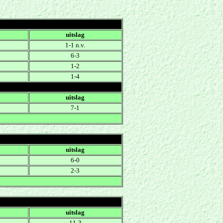
uitslag
1-1 n.v.
6-3
1-2
1-4
uitslag
7-1
uitslag
6-0
2-3
uitslag
11-3