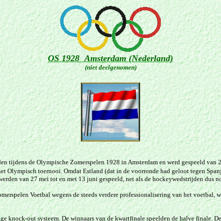
OS 1928 Amsterdam (Nederland)
(niet deelgenomen)
rden tijdens de Olympische Zomerspelen 1928 in Amsterdam en werd gespeeld van 27
t Olympisch toernooi. Omdat Estland (dat in de voorronde had geloot tegen Spanje
werden van 27 mei tot en met 13 juni gespeeld, net als de hockeywedstrijden dus no
erspelen Voetbal wegens de steeds verdere professionalisering van het voetbal, 
ge knock-out systeem. De winnaars van de kwartfinale speelden de halve finale. De