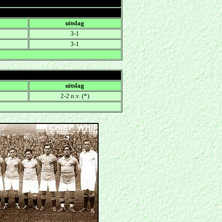
uitslag
3-1
3-1
uitslag
2-2 n.v. (*)