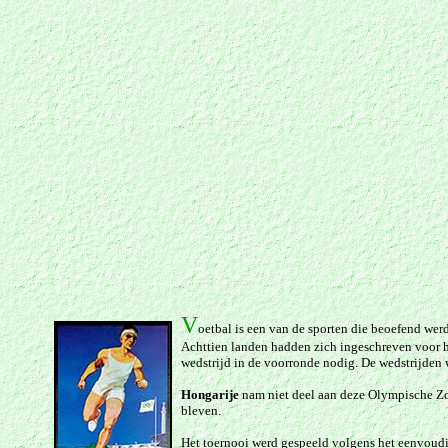
V
oetbal is een van de sporten die beoefend we
Achttien landen hadden zich ingeschreven voor he
wedstrijd in de voorronde nodig. De wedstrijden 
Hongarije
nam niet deel aan deze Olympische Zom
bleven.
Het toernooi werd gespeeld volgens het eenvoudi