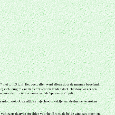
 mei tot 13 juni. Het voetballen werd alleen door de mannen beoefend.
) zich terugtrok namen er zeventien landen deel. Hierdoor was er één
g vóór de officiële opening van de Spelen op 28 juli.
waardoor ook Oostenrijk en Tsjecho-Slowakije van deelname verstoken
 verliezers daarvan speelden voor het Brons, de beide winnaars mochten