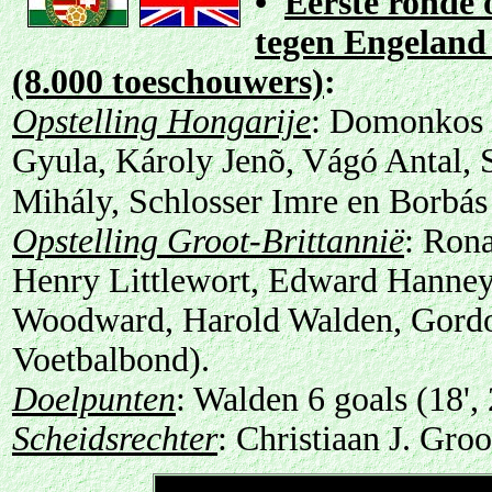
•
Eerste ronde 
tegen Engeland 
(8.000 toeschouwers)
:
Opstelling Hongarije
: Domonkos 
Gyula, Károly Jenõ, Vágó Antal, 
Mihály, Schlosser Imre en Borbá
Opstelling Groot-Brittannië
: Ron
Henry Littlewort, Edward Hanney,
Woodward, Harold Walden, Gordo
Voetbalbond).
Doelpunten
: Walden 6 goals (18', 
Scheidsrechter
: Christiaan J. Gro