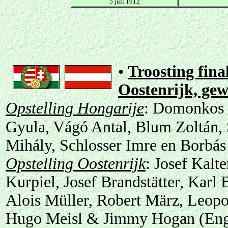
5 juli 1912
•
Troosting final
Oostenrijk, ge
Opstelling Hongarije
: Domonkos 
Gyula, Vágó Antal, Blum Zoltán,
Mihály, Schlosser Imre en Borbás
Opstelling Oostenrijk
: Josef Kalt
Kurpiel, Josef Brandstätter, Karl
Alois Müller, Robert März, Leop
Hugo Meisl & Jimmy Hogan (Eng