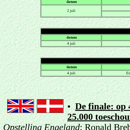
.
datum
2 juli
.
datum
4 juli
.
datum
4 juli
En
•
De finale: op
25.000 toescho
Opstelling Engeland
: Ronald Bre