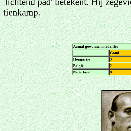
'lichtend pad' betekent. Hij zegev
tienkamp.
Aantal gewonnen medailles
.
Goud
Hongarije
3
België
2
Nederland
0