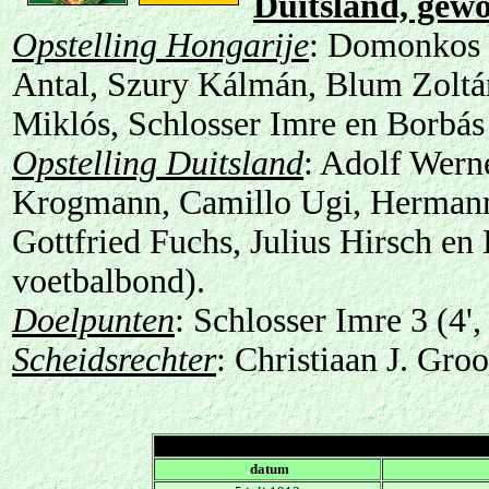
Duitsland, gewo
Opstelling Hongarije
: Domonkos 
Antal, Szury Kálmán, Blum Zoltá
Miklós, Schlosser Imre en Borbás
Opstelling Duitsland
: Adolf Wern
Krogmann, Camillo Ugi, Hermann 
Gottfried Fuchs, Julius Hirsch e
voetbalbond).
Doelpunten
: Schlosser Imre 3 (4', 
Scheidsrechter
: Christiaan J. Gro
.
datum