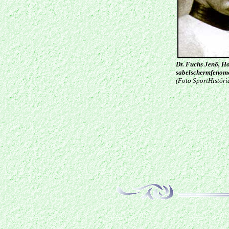
Dr. Fuchs Jenõ, H
sabelschermfenom
(
Foto SportHistóri