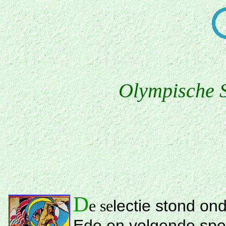
Olympische 
D
lectie stond on
e se
Ede en volgende spe