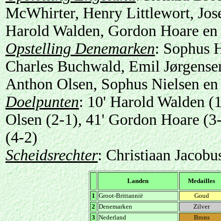
McWhirter, Henry Littlewort, Jos
Harold Walden, Gordon Hoare en 
Opstelling Denemarken
: Sophus 
Charles Buchwald, Emil Jørgensen
Anthon Olsen, Sophus Nielsen en
Doelpunten
: 10' Harold Walden (
Olsen (2-1), 41' Gordon Hoare (3-
(4-2)
Scheidsrechter
: Christiaan Jacob
Landen
Medailles
1
Groot-Brittannië
Goud
2
Denemarken
Zilver
3
Nederland
Brons