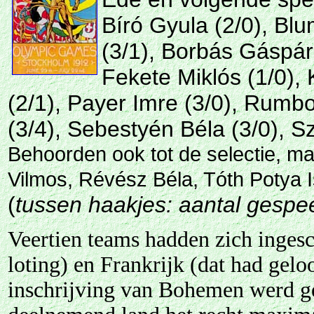
Bíró Gyula (2/0), Bl
(3/1), Borbás Gáspár
Fekete Miklós (1/0), 
(2/1), Payer Imre (3/0), Rumbo
(3/4), Sebestyén Béla (3/0), S
Behoorden ook tot de selectie, ma
Vilmos, Révész Béla, Tóth Potya 
(
tussen haakjes: aantal gesp
Veertien teams hadden zich ingesc
loting) en Frankrijk (dat had gel
inschrijving van Bohemen werd ge