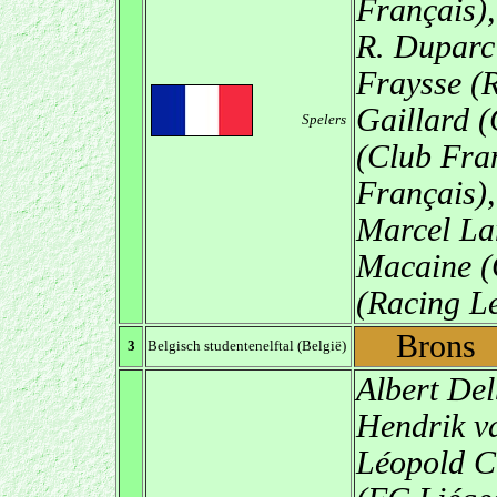
Français)
R. Duparc
Fraysse (R
Gaillard 
Spelers
(Club Fra
Français)
Marcel La
Macaine (
(Racing Le
Brons
3
Belgisch studentenelftal (België)
Albert Del
Hendrik v
Léopold C