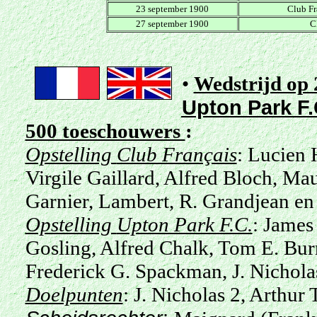
23 september 1900
Club Fr
27 september 1900
C
•
Wedstrijd op 
Upton Park F.
500 toeschouwers
:
Opstelling
Club Français
: Lucien 
Virgile Gaillard, Alfred Bloch, Ma
Garnier, Lambert, R. Grandjean en
Opstelling
Upton Park F.C.
: James
Gosling, Alfred Chalk, Tom E. Bur
Frederick G. Spackman, J. Nichola
Doelpunten
: J. Nicholas 2, Arthur