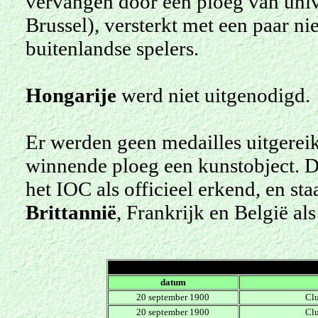
vervangen door een ploeg van unive
Brussel), versterkt met een paar ni
buitenlandse spelers.
Hongarije
werd niet uitgenodigd.
Er werden geen medailles uitgereikt
winnende ploeg een kunstobject. D
het IOC als officieel erkend, en s
Brittannië
, Frankrijk en België als
datum
20 september 1900
Clu
20 september 1900
Clu