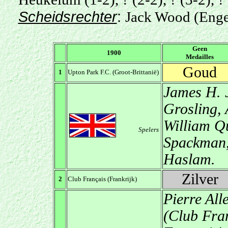
Scheidsrechter
:
Jack Wood (Enge
Geen
1900
Medailles
Goud
1
Upton Park F.C. (Groot-Brittanië)
James H. 
Grosling, 
William Qu
Spelers
Spackman, 
Haslam.
Zilver
2
Club Français (Frankrijk)
Pierre Al
(Club Fran