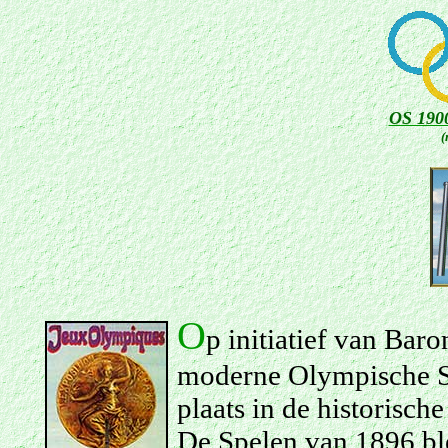
OS 1900
(
O
p initiatief van Bar
moderne Olympische S
plaats in de historisc
De Spelen van 1896 bl