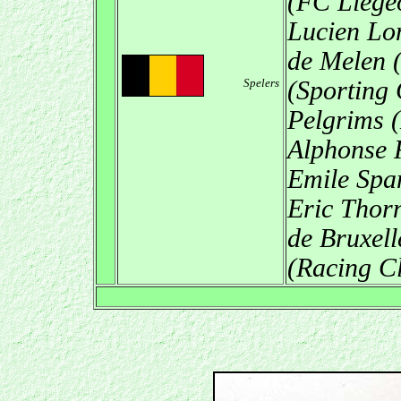
(FC Liégeo
Lucien Lo
de Melen 
Spelers
(Sporting
Pelgrims (
Alphonse R
Emile Span
Eric Thorn
de Bruxel
(Racing Cl