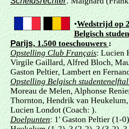
Scheidsrechter
:
Maignard (Frankr
•
Wedstrijd op 
Belgisch studen
Parijs,
1.500 toeschouwers
:
Opstelling
Club Français
: Lucien 
Virgile Gaillard, Alfred Bloch, Ma
Gaston Peltier, Lambert en Fernand
Opstelling
Belgisch studentenelfta
Moreau de Melen, Alphonse Renier
Thornton, Hendrik van Heukelum, 
Lucien Londot (Coach: ).
Doelpunten
: 1' Gaston Peltier (1-
Heukelum (1-2), ? (2-2), ? (3-2), ? 