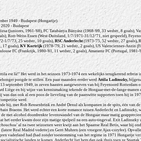
mber 1949 - Budapest (Hongarije)
 2020 - Budapest
zsa (juniores, 1961-'68), FC Tatabánya Bányász (1968-'69, 33 wedstr., 8 goals), V
goals), Rott-Weiss Essen (West-Duitsland, 1/7/1971-31/12/'71, niet gespeeld), Feye
2-1/7/'73, 25 wedstr., 10 goals),
RSC Anderlecht
(1973-'75, 52 wedstr., 27 goals)
,
R
, 17 goals),
KV Kortrijk
(1978-'79, 21 wedstr., 2 goals), US Valenciennes-Anzin (F
oulouse FC (Frankrijk, 1980-'81, 11 wedstr., 2 goals), Amarante FC (Portugal, 1981-'
Attila est là!" Het werd in het seizoen 1973-1974 een wekelijks terugkerend refrein i
gehonger poogde te stillen. Een paar maanden eerder werd
Attila Ladinszky,
bijge
 13 september 1949, in zeven haasten aangeworven van bij Feyenoord Rotterdam om
ard Liège en bij wijze van kennismaking tekende de Hongaar-met-de-lange-manen d
Hij was dan ook al een poos de lieveling van de paarswitte supporters toen hij in 19
competitie werd.
de hij, met Rob Rensenbrink en André Denul als kompanen in de spits, één van de 
rbain Braems. Het werd echter een korte romance tussen Anderlecht en Ladinszky, w
 de met alcohol doordrenkte levenswandel van de Hongaar maar matig geappreciee
 het eerder kwam door zijn matige spelpeil na een auto-ongeval. Exit Ladinszky d
'chouchou'
al na twee seizoenen weer kwijt aan het Spaanse Real Betis, waar hij o
 (latere Real Madrid vedette) en Gerri Muhren (een vroegere Ajax-coryfee). Opval
j geen vaderland had (had zonder toestemming van het regime in 1971 Hongarije ver
 socialistische landen te komen. Anderlecht liet hem dan ook thuis toen ze Spartak 