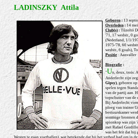
LADINSZKY Attila
Gebore
n
:
13 septe
Overleden
:
14 mei
Club(s)
:
Tűzoltó Dó
'71, 17 wedstr., 0 
(Nederland, 1/1/197
1975-'78, 60 wedstr.
wedstr., 6 goals), T
Positie
: Aanvaller
Biografie
:
U
"
n, deux, trois
: 
Anderlecht zijn ze
Gipsy)
, geboren op
spelen tegen Stand
van de partij aan. 
topschutter van de 
Bij Anderlecht vorm
ploeg van trainer U
bestuurskamer werd
sommige bronnen dat
spionkop was zijn
met Rafael Gordillo
was het feit dat hi
Westen te gaan voetballen), wat betekende dat hij het verbod had om in de