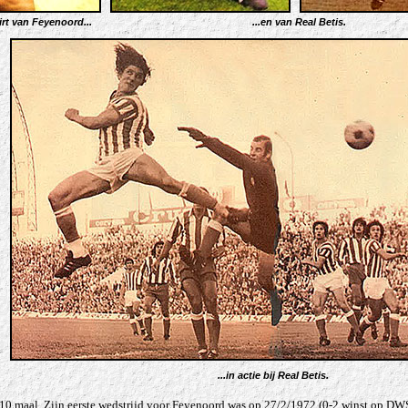
hirt van Feyenoord...
...en van Real Betis.
...in actie bij Real Betis.
10 maal. Zijn eerste wedstrijd voor Feyenoord was op 27/2/1972 (0-2 winst op DWS) 