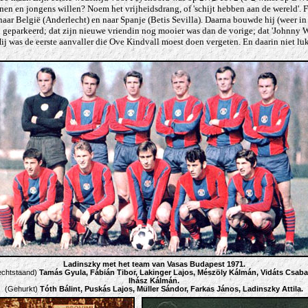
nnen en jongens willen? Noem het vrijheidsdrang, of 'schijt hebben aan de wereld'.
r België (Anderlecht) en naar Spanje (Betis Sevilla). Daarna bouwde hij (weer in B
d geparkeerd; dat zijn nieuwe vriendin nog mooier was dan de vorige; dat 'Johnny W
ij was de eerste aanvaller die Ove Kindvall moest doen vergeten. En daarin niet luk
Ladinszky met het team van Vasas Budapest 1971.
echtstaand)
Tamás Gyula, Fábián Tibor, Lakinger Lajos, Mészöly Kálmán, Vidáts Csaba
Ihász Kálmán.
(Gehurkt)
Tóth Bálint, Puskás Lajos, Müller Sándor, Farkas János, Ladinszky Attila.