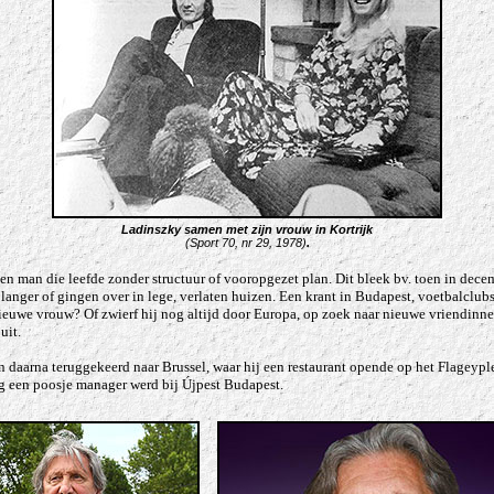
Ladinszky samen met zijn vrouw in Kortrijk
(Sport 70, nr 29, 1978)
.
en man die leefde zonder structuur of vooropgezet plan. Dit bleek bv. toen in decembe
nger of gingen over in lege, verlaten huizen. Een krant in Budapest, voetbalclubs
ieuwe vrouw? Of zwierf hij nog altijd door Europa, op zoek naar nieuwe vriendinn
uit.
n daarna teruggekeerd naar Brussel, waar hij een restaurant opende op het Flageyplei
og een poosje manager werd bij Újpest Budapest.