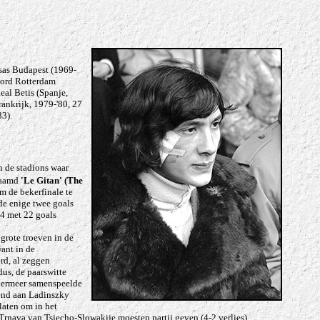
asas Budapest (1969-
noord Rotterdam
eal Betis (Spanje,
rankrijk, 1979-'80, 27
83).
n de stadions waar
naamd
'Le Gitan' (The
 de bekerfinale te
e enige twee goals
74 met 22 goals
grote troeven in de
ant in de
rd, al zeggen
us, de paarswitte
ndermeer samenspeelde
lend aan Ladinszky
laten om in het
Trnava van Tsjecho-Slowakije moesten partij geven (4-2 verlies).