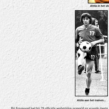
Attila in het s
Attila aan het trainen...
Bij Feyenoord had hij 29 officiële wedstrijden gespeeld en scoorde daarin 