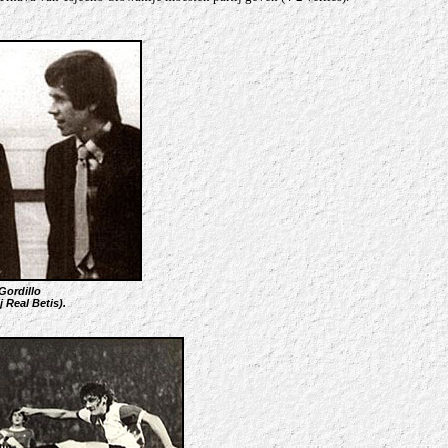
Gordillo
 Real Betis).