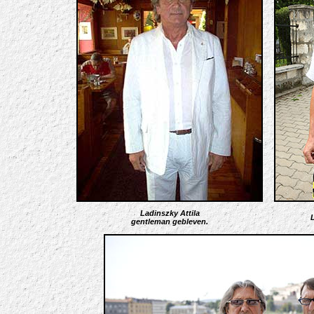
Ladinszky Attila
L
gentleman gebleven.