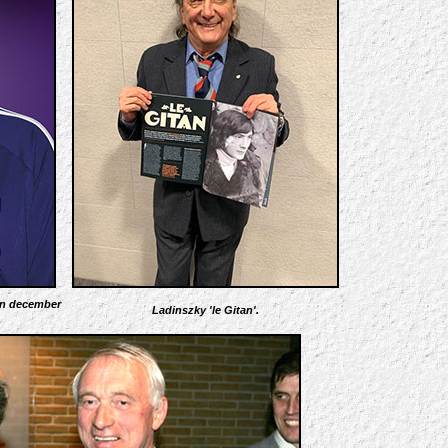
 in december
Ladinszky 'le Gitan'.