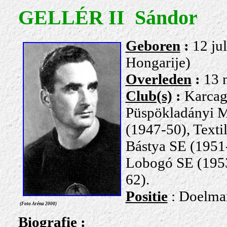
GELLÉR II Sándor
Geboren
:
1
2 ju
Hongarije)
Overleden
:
13 
Club(s)
:
Karcag
Püspökladányi 
(1947-50), Texti
Bástya SE (1951
Lobogó SE (195
62).
Positie
: Doelma
(Foto Aréna 2000)
Biografie
: