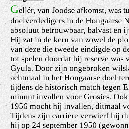
G
ellér, van Joodse afkomst, was 
doelverdedigers in de Hongaarse N
absoluut betrouwbaar, balvast en ij
Hij zat in de kern van zowel de p
van deze die tweede eindigde op 
tot spelen doordat hij reserve was
Gyula. Door zijn ongebroken wils
achtmaal in het Hongaarse doel te
tijdens de historisch match tegen 
minuut invallen voor Grosics. Ook 
1956 mocht hij invallen, ditmaal v
Tijdens zijn carrière verwierf hij d
hij op 24 september 1950 (gewonne