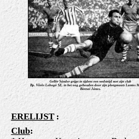
Gellér Sándor grijpt in tijdens een wedstrijd met zijn club
Bp. Võrõs Lobogó SE, in het oog gehouden door zijn ploegmaats Lantos M
Börzsei János.
ERELIJST
:
Club
: