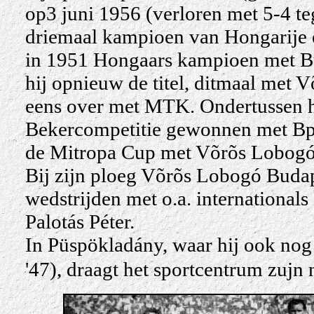
op3 juni 1956 (verloren met 5-4 te
driemaal kampioen van Hongarije 
in 1951 Hongaars kampioen met Bu
hij opnieuw de titel, ditmaal met 
eens over met MTK. Ondertussen h
Bekercompetitie gewonnen met Bp.
de Mitropa Cup met
Võrõs Lobogó
Bij zijn ploeg Võrõs Lobogó Buda
wedstrijden met o.a. international
Palotás Péter.
In Püspökladány, waar hij ook no
'47), draagt het sportcentrum zuj